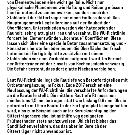
von Elementwänden eine wichtige Rolle. Nicht nur
physikalische Phänomene wie Haftung und Reibung müssen
hierfür optimal zusammenwirken, sondern auch der
Stahlanteil der Gitterträger hat einen Einfluss darauf. Das
Hauptaugenmerk liegt allerdings auf der Rauheit der
Oberflächen. Unterschieden werden vier Kategorien der
Rauheit: sehr glatt, glatt, rau und verzahnt. Die WU-Richtlinie
fordert bei Elementwänden „kornraue“ Oberflächen. Diese
lassen sich über eine spezielle Betonzusammensetzung und -
konsistenz herstellen oder indem die Oberfläche der frisch
betonierten Fertigteilplatte zusätzlich mit einem
Stahlrechen vor dem Verdichten aufgeraut wird. Im Bereich
der Gitterträger ist der Einsatz von Rechen jedoch schwierig.
Die Gefahr besteht, dass dort glatte Flächen verbleiben.
Laut WU-Richtlinie liegt die Rautiefe von Betonfertigteilen mit
Ortbetonergänzung im Fokus. Ende 2017 erschien eine
Neufassung der WU-Richtlinie, die verschärfte Anforderungen
an die Rautiefe stellt: Die mittlere Rautiefe Rt muss nun
mindestens 1,5 mm betragen statt wie bislang 0,9 mm. Ob die
geforderte mittlere Rautiefe der Fertigteilplatte eingehalten
wird, also zum Beispiel auch unter Berücksichtigung der
Gitterträgerbereiche, ist mithilfe von geeigneten
Prüfmethoden stets nachzuweisen. Üblich ist bisher das
Sandflächenverfahren, das das aber im Bereich der
Gitterträger nicht anwendbar ist.