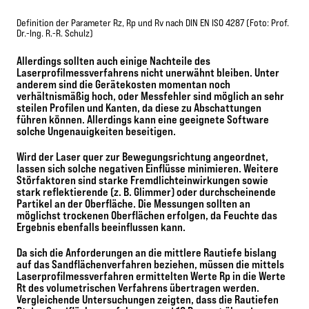
Definition der Parameter Rz, Rp und Rv nach DIN EN ISO 4287 (Foto: Prof.
Dr.-Ing. R.-R. Schulz)
Allerdings sollten auch einige Nachteile des
Laserprofilmessverfahrens nicht unerwähnt bleiben. Unter
anderem sind die Gerätekosten momentan noch
verhältnismäßig hoch, oder Messfehler sind möglich an sehr
steilen Profilen und Kanten, da diese zu Abschattungen
führen können. Allerdings kann eine geeignete Software
solche Ungenauigkeiten beseitigen.
Wird der Laser quer zur Bewegungsrichtung angeordnet,
lassen sich solche negativen Einflüsse minimieren. Weitere
Störfaktoren sind starke Fremdlichteinwirkungen sowie
stark reflektierende (z. B. Glimmer) oder durchscheinende
Partikel an der Oberfläche. Die Messungen sollten an
möglichst trockenen Oberflächen erfolgen, da Feuchte das
Ergebnis ebenfalls beeinflussen kann.
Da sich die Anforderungen an die mittlere Rautiefe bislang
auf das Sandflächenverfahren beziehen, müssen die mittels
Laserprofilmessverfahren ermittelten Werte Rp in die Werte
Rt des volumetrischen Verfahrens übertragen werden.
Vergleichende Untersuchungen zeigten, dass die Rautiefen