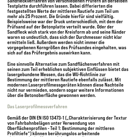
Sandfleckverfahren von verschiedenen Prüfern an derselben
Testplatte durchführen lassen. Dabei differierten die
festgestellten Werte der mittleren Rautiefe zum Teil um
mehr als 25 Prozent. Die Gründe hierfür sind vielfältig.
Beispielsweise war der Druck unterschiedlich, mit dem der
Prüfsand auf der Betonplatte verteilt wurde. Oder der
Sandfleck wich stark von der Kreisform ab und seine Ränder
waren so undeutlich, dass sich der Durchmesser nicht klar
ermitteln ließ. Außerdem werden nicht immer die
vorgegebenen Korngrößen des Prüfsandes eingehalten, was
sich auf das Prüfergebnis auswirken kann.
Eine sinnvolle Alternative zum Sandflächenverfahren mit
seinen zum Teil erheblichen subjektiven Einflüssen bietet das
lasergebundene Messen, das die WU-Richtlinie zur
Bestimmung der mittleren Rautiefe ebenfalls zulässt. Mit
modernen Laserprofilmessgeräten können diese Nachteile
nicht nur vermieden, sondern sogar weitere Informationen
über die Betonoberfläche gewonnen werden.
Das Laserprofilmessverfahren
Gemäß der DIN EN ISO 13473-1 („Charakterisierung der Textur
von Fahrbahnbelägen unter Verwendung von
Oberflächenprofilen - Teil 1: Bestimmung der mittleren
Profiltiefe“) können berührungslos arbeitende