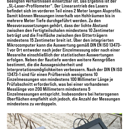
beengten Verhältnissen einsetzbar ist. Das Ergebnis ist der
„SL‐Laser‐Profilometer“. Der Linearantrieb des Lasers
befindet sich im vorderen Teil eines 2 Meter langen Aluprofils.
Damit können Messungen innerhalb von Hohlräumen bis in
mehrere Meter Tiefe durchgeführt werden. Zu den
Messvoraussetzungen gehört, dass der lichte Abstand
zwischen den Fertigteilschalen mindestens 10 Zentimeter
beträgt und die Freifläche zwischen den Gitterträgern
mindestens 15 Zentimeter breit ist. Über den integrierten
Mikrocomputer kann die Auswertung gemäß DIN EN ISO 13473-
1 vor Ort entweder nach jeder Einzelmessung oder nach einer
Messreihe einschließlich der statistischen Auswertungen
erfolgen. Neben der Rautiefe werden weitere Kenngrößen
bestimmt, die die Aussagesicherheit und
Interpretationsmöglichkeiten verbessern. Nach der DIN EN ISO
13473‐1 sind für einen Prüfbereich wenigstens 10
Einzelmessungen von mindestens 100 Millimeter Länge je
Prüfabschnitt erforderlich, was bei einer vorhandenen
Messlänge von 200 Millimetern mindestens 5
Einzelmessungen entspricht. Insbesondere bei heterogenen
Oberflächen empfiehlt sich jedoch, die Anzahl der Messungen
mindestens zu verdoppeln.