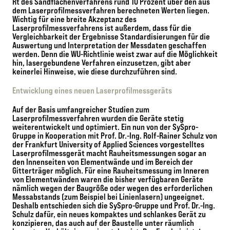
Rt des Sandflächenverfahrens rund 10 Prozent über den aus
dem Laserprofilmessverfahren berechneten Werten liegen.
Wichtig für eine breite Akzeptanz des
Laserprofilmessverfahrens ist außerdem, dass für die
Vergleichbarkeit der Ergebnisse Standardisierungen für die
Auswertung und Interpretation der Messdaten geschaffen
werden. Denn die WU-Richtlinie weist zwar auf die Möglichkeit
hin, lasergebundene Verfahren einzusetzen, gibt aber
keinerlei Hinweise, wie diese durchzuführen sind.
Entwicklung eines neuen Laserprofilmessgeräts
Auf der Basis umfangreicher Studien zum
Laserprofilmessverfahren wurden die Geräte stetig
weiterentwickelt und optimiert. Ein nun von der SySpro-
Gruppe in Kooperation mit Prof. Dr.-Ing. Rolf-Rainer Schulz von
der Frankfurt University of Applied Sciences vorgestelltes
Laserprofilmessgerät
macht Rauheitsmessungen sogar an
den Innenseiten von Elementwände und im Bereich der
Gitterträger möglich. Für eine Rauheitsmessung im Inneren
von Elementwänden waren die bisher verfügbaren Geräte
nämlich wegen der Baugröße oder wegen des erforderlichen
Messabstands (zum Beispiel bei Linienlasern) ungeeignet.
Deshalb entschieden sich die SySpro-Gruppe und Prof. Dr.-Ing.
Schulz dafür, ein neues kompaktes und schlankes Gerät zu
konzipieren, das auch auf der Baustelle unter räumlich